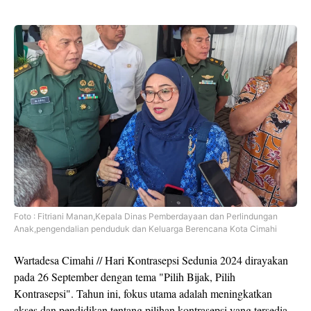
Foto : Fitriani Manan,Kepala Dinas Pemberdayaan dan Perlindungan
Anak,pengendalian penduduk dan Keluarga Berencana Kota Cimahi
Wartadesa Cimahi // Hari Kontrasepsi Sedunia 2024 dirayakan
pada 26 September dengan tema "Pilih Bijak, Pilih
Kontrasepsi". Tahun ini, fokus utama adalah meningkatkan
akses dan pendidikan tentang pilihan kontrasepsi yang tersedia,