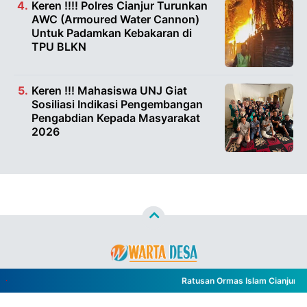
Keren !!!! Polres Cianjur Turunkan
AWC (Armoured Water Cannon)
Untuk Padamkan Kebakaran di
TPU BLKN
Keren !!! Mahasiswa UNJ Giat
Sosiliasi Indikasi Pengembangan
Pengabdian Kepada Masyarakat
2026
Copyright ©
2026
WARTA DESA™
- All Rights Reserved
Ratusan Ormas Islam Cianjur Ger
Designed by
Nghustle
PEDOMAN PEMBERITAAN MEDIA SIBER