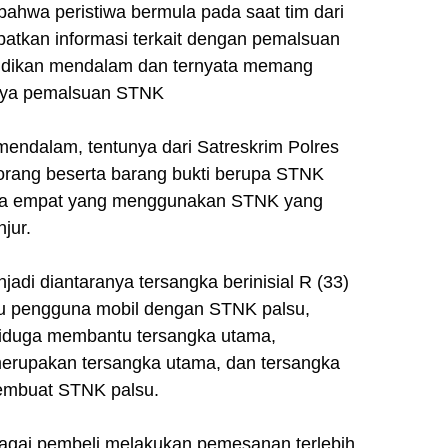
ahwa peristiwa bermula pada saat tim dari
patkan informasi terkait dengan pemalsuan
lidikan mendalam dan ternyata memang
anya pemalsuan STNK
endalam, tentunya dari Satreskrim Polres
rang beserta barang bukti berupa STNK
oda empat yang menggunakan STNK yang
jur.
adi diantaranya tersangka berinisial R (33)
au pengguna mobil dengan STNK palsu,
 diduga membantu tersangka utama,
 merupakan tersangka utama, dan tersangka
pembuat STNK palsu.
ebagai pembeli melakukan pemesanan terlebih