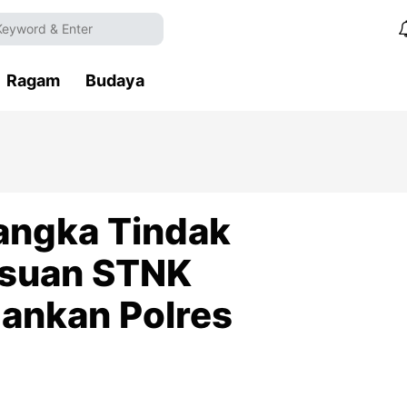
Ragam
Budaya
angka Tindak
lsuan STNK
mankan Polres