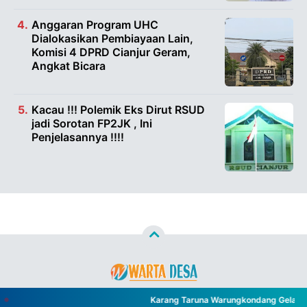
Anggaran Program UHC
Dialokasikan Pembiayaan Lain,
Komisi 4 DPRD Cianjur Geram,
Angkat Bicara
Kacau !!! Polemik Eks Dirut RSUD
jadi Sorotan FP2JK , Ini
Penjelasannya !!!!
Copyright ©
2026
WARTA DESA™
- All Rights Reserved
Karang Taruna Warungkondang Gelar Aca
Designed by
Nghustle