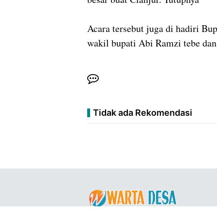
Acara tersebut juga di hadiri B
wakil bupati Abi Ramzi tebe da
Tidak ada Rekomendasi
Copyright ©
2026
WARTA DESA™
- All