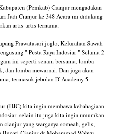
h Kabupaten (Pemkab) Cianjur mengadakan
ri Jadi Cianjur ke 348 Acara ini didukung
kan artis-artis ternama.
lapang Prawatasari joglo, Kelurahan Sawah
engusung " Pesta Raya Indosiar " Selama 2
agam ini seperti senam bersama, lomba
lk, dan lomba mewarnai. Dan juga akan
rnama, termasuk jebolan D`Academy 5.
njur (HJC) kita ingin membawa kebahagiaan
ndosiar, selain itu juga kita ingin umumkan
n cianjur yang warganya someah, gelis,
ap Bupati Cianjur dr Mohammad Wahyu