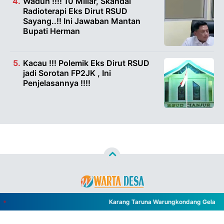
Waduh !!!! 10 Miliar, Skandal
Radioterapi Eks Dirut RSUD
Sayang..!! Ini Jawaban Mantan
Bupati Herman
Kacau !!! Polemik Eks Dirut RSUD
jadi Sorotan FP2JK , Ini
Penjelasannya !!!!
Copyright ©
2026
WARTA DESA™
- All Rights Reserved
Karang Taruna Warungkondang Gelar Acar
Designed by
Nghustle
PEDOMAN PEMBERITAAN MEDIA SIBER