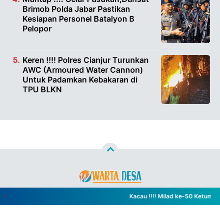
Brimob Polda Jabar Pastikan
Kesiapan Personel Batalyon B
Pelopor
Keren !!!! Polres Cianjur Turunkan
AWC (Armoured Water Cannon)
Untuk Padamkan Kebakaran di
TPU BLKN
Copyright ©
2026
WARTA DESA™
- All Rights Reserved
Kacau !!!! Milad ke-50 Ketum Golk
Designed by
Nghustle
PEDOMAN PEMBERITAAN MEDIA SIBER