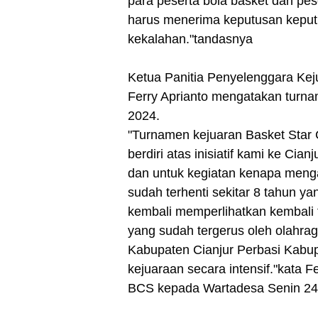
para peserta bola basket dan pes
harus menerima keputusan keputu
kekalahan."tandasnya
Ketua Panitia Penyelenggara Keju
Ferry Aprianto mengatakan turnam
2024.
"Turnamen kejuaran Basket Star C
berdiri atas inisiatif kami ke Cian
dan untuk kegiatan kenapa mengam
sudah terhenti sekitar 8 tahun 
kembali memperlihatkan kembali 
yang sudah tergerus oleh olahrag
Kabupaten Cianjur Perbasi Kabu
kejuaraan secara intensif."kata F
BCS kepada Wartadesa Senin 24