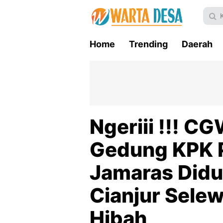
Home
Trending
Daerah
Ngeriii !!! C
Gedung KPK P
Jamaras Didu
Cianjur Sele
Hibah