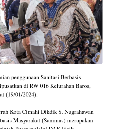
mian penggunaan Sanitasi Berbasis
dipusatkan di RW 016 Kelurahan Baros,
t (19/01/2024).
erah Kota Cimahi Dikdik S. Nugrahawan
rbasis Masyarakat (Sanimas) merupakan
rintah Pusat melalui DAK Fisik