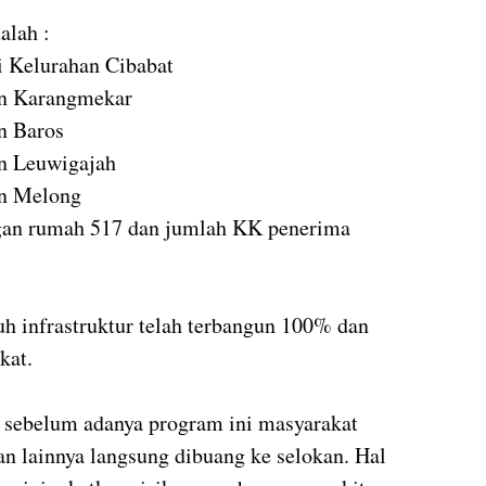
alah :
di Kelurahan Cibabat
an Karangmekar
n Baros
an Leuwigajah
an Melong
gan rumah 517 dan jumlah KK penerima
h infrastruktur telah terbangun 100% dan
kat.
n sebelum adanya program ini masyarakat
n lainnya langsung dibuang ke selokan. Hal