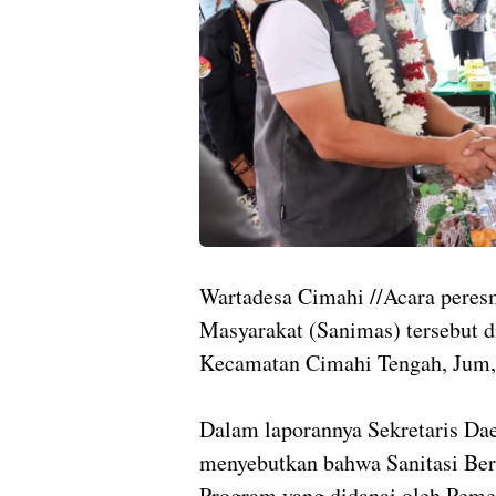
Wartadesa Cimahi //Acara peres
Masyarakat (Sanimas) tersebut 
Kecamatan Cimahi Tengah, Jum,a
Dalam laporannya Sekretaris Da
menyebutkan bahwa Sanitasi Be
Program yang didanai oleh Peme