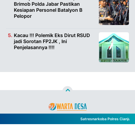
Brimob Polda Jabar Pastikan
Kesiapan Personel Batalyon B
Pelopor
Kacau !!! Polemik Eks Dirut RSUD
jadi Sorotan FP2JK , Ini
Penjelasannya !!!!
Copyright ©
2026
WARTA DESA™
- All Rights Reserved
Satresnarkoba Polres Cianjur U
Designed by
Nghustle
PEDOMAN PEMBERITAAN MEDIA SIBER