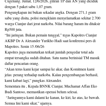
Cugenang. Jumat, 12/6/2026, giliran TP dan AN yang diciduk
dengan 5 paket sabu 1,07 gram.
Pengungkapan ini bukan sekadar angka. Dengan 271,1 gram
sabu yang disita, polisi mengklaim menyelamatkan sekitar 2.700
warga Cianjur dari jerat narkoba. Nilai barang haram itu ditaksir
Rp500 juta.
“Ini jaringan. Bukan pemain tunggal,” tegas Kapolres Cianjur
AKBP Dr A Alexander Yurikho Hadi saat konferensi pers di
Mapolres. Senin 15 /06/26
Kapolres juga menuturkan terkait jumlah pengedar total ada
empat tersangka sudah ditahan. Satu nama berinisial TM masuk
daftar pencarian orang.
“Akan terus kami kejar sampai ke akar, dan Komitmen kami
jelas: perang terhadap narkoba. Kalau pengembangan berhasil,
kami kabari lagi,” pungkas Alexander.
Sementara itu , Kepala BNNK Cianjur, Muchamat Affan Eko
Budi Santoso, memastikan operasi belum selesai.
“Jaringannya kami dalami ke kanan, ke kiri, ke atas, ke bawah.
Semua lini kami sikat,” ujarnya.