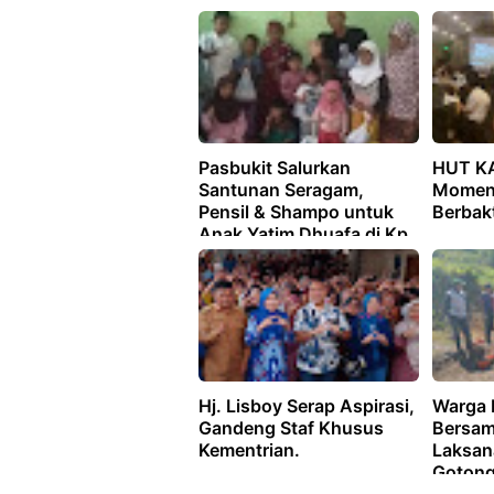
Soni Farhan Datangi
2
Korban Kecelakaan
Tunggal
Pasbukit Salurkan
HUT KA
Santunan Seragam,
Momen
Pensil & Shampo untuk
Berbak
Anak Yatim Dhuafa di Kp.
Margaluyu Cianjur
Hj. Lisboy Serap Aspirasi,
Warga 
Gandeng Staf Khusus
Bersam
Kementrian.
Laksan
Gotong