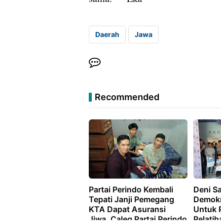
Daerah
Jawa
Recommended
Partai Perindo Kembali
Deni Sa
Tepati Janji Pemegang
Demokr
KTA Dapat Asuransi
Untuk 
Jiwa, Caleg Partai Perindo
Pelatih