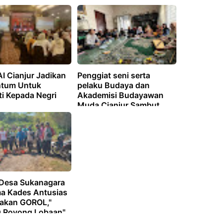
Lainnya
I Cianjur Jadikan
Penggiat seni serta
tum Untuk
pelaku Budaya dan
ti Kepada Negri
Akademisi Budayawan
Muda Cianjur Sambut
Kedatangan Balai Bahasa
Provinsi Jawa Barat
Desa Sukanagara
a Kades Antusias
akan GOROL,"
 Royong Lobaan".