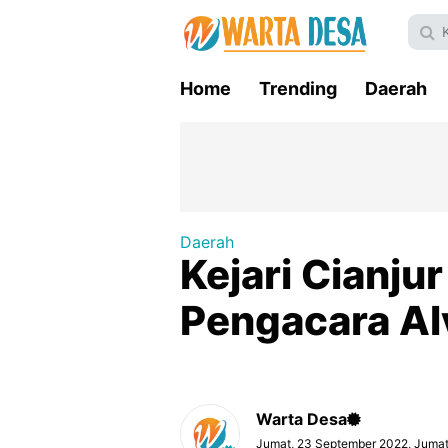
Home
Trending
Daerah
Daerah
Kejari Cianju
Pengacara Alv
Warta Desa
Jumat, 23 September 2022, Juma