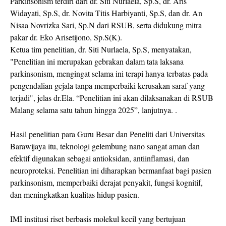
Parkinsonism terdiri dari dr. Siti Nurlaela, Sp.S, dr. Aris
Widayati, Sp.S, dr. Novita Titis Harbiyanti, Sp.S, dan dr. An
Nisaa Novrizka Sari, Sp.N dari RSUB, serta didukung mitra
pakar dr. Eko Arisetijono, Sp.S(K).
Ketua tim penelitian, dr. Siti Nurlaela, Sp.S, menyatakan,
"Penelitian ini merupakan gebrakan dalam tata laksana
parkinsonism, mengingat selama ini terapi hanya terbatas pada
pengendalian gejala tanpa memperbaiki kerusakan saraf yang
terjadi", jelas dr.Ela. “Penelitian ini akan dilaksanakan di RSUB
Malang selama satu tahun hingga 2025”, lanjutnya. .
Hasil penelitian para Guru Besar dan Peneliti dari Universitas
Barawijaya itu, teknologi gelembung nano sangat aman dan
efektif digunakan sebagai antioksidan, antiinflamasi, dan
neuroproteksi. Penelitian ini diharapkan bermanfaat bagi pasien
parkinsonism, memperbaiki derajat penyakit, fungsi kognitif,
dan meningkatkan kualitas hidup pasien.
IMI institusi riset berbasis molekul kecil yang bertujuan